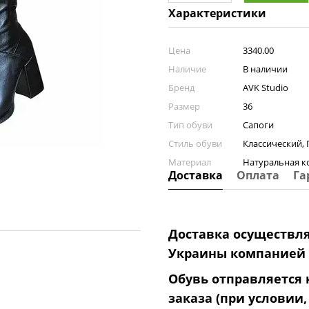
Характеристики
Цена
3340.00
Наличие
В наличии
Бренд
AVK Studio
Размер
36
Тип обуви
Сапоги
Стиль обуви
Классический,
Материал
Натуральная к
Доставка
Оплата
Га
Доставка осуществля
Украины компанией 
Обувь отправляется
заказа (при условии,