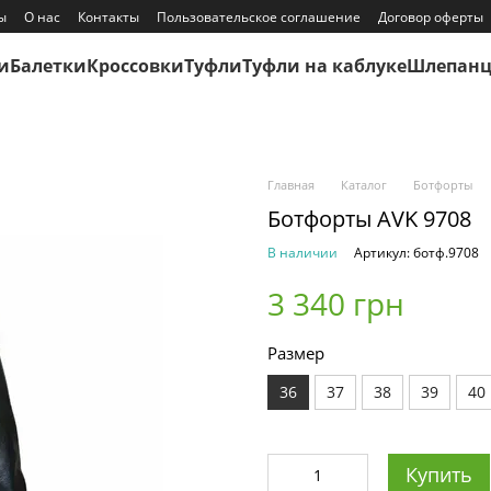
ы
О нас
Контакты
Пользовательское соглашение
Договор оферты
и
Балетки
Кроссовки
Туфли
Туфли на каблуке
Шлепан
Главная
Каталог
Ботфорты
Ботфорты AVK 9708
В наличии
Артикул: ботф.9708
3 340 грн
Размер
36
37
38
39
40
Купить