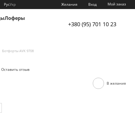
Мой заказ
Рус
Укр
Желания
Вход
цы
Лоферы
+380 (95) 701 10 23
Ботфорты AVK 9708
Оставить отзыв
В желания