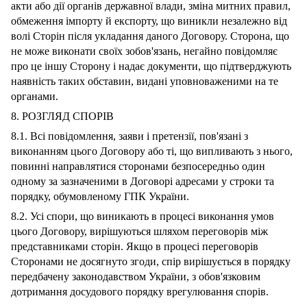
акти або дії органів державної влади, зміна митних правил,
обмеження імпорту й експорту, що виникли незалежно від
волі Сторін після укладання даного Договору. Сторона, що
не може виконати своїх зобов'язань, негайно повідомляє
про це іншу Сторону і надає документи, що підтверджують
наявність таких обставин, видані уповноваженими на те
органами.
8. РОЗГЛЯД СПОРІВ
8.1. Всі повідомлення, заяви і претензії, пов'язані з
виконанням цього Договору або ті, що випливають з нього,
повинні направлятися сторонами безпосередньо один
одному за зазначеними в Договорі адресами у строки та
порядку, обумовленому ГПК України.
8.2. Усі спори, що виникають в процесі виконання умов
цього Договору, вирішуються шляхом переговорів між
представниками сторін. Якщо в процесі переговорів
Сторонами не досягнуто згоди, спір вирішується в порядку
передбачену законодавством України, з обов'язковим
дотримання досудового порядку врегулювання спорів.