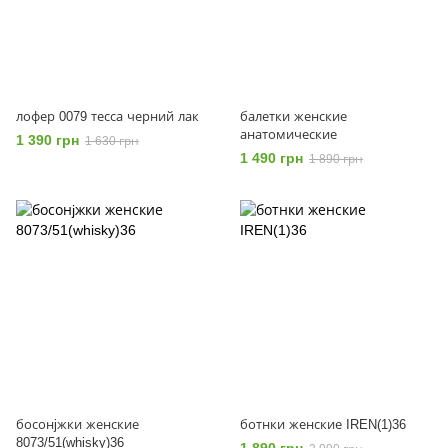
лофер 0079 тесса черний лак
балетки женские
анатомические
1 390 грн
1 630 грн
1 490 грн
1 890 грн
босонjжки женские
ботнки женские IREN(1)36
8073/51(whisky)36